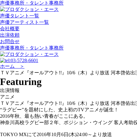
声優事務所・タレント事務所
声優タレント一覧
声優アーティスト一覧
会社概要
出演依頼
お問合せ
声優事務所・タレント事務所
ホーム ＞
ＴＶアニメ『オールアウト!!』10/6（木）より放送 河本啓佑出
Featuring
出演情報
アニメ
ＴＶアニメ『オールアウト!!』10/6（木）より放送 河本啓佑出
“ラグビー”を題材にした、史上初のTVアニメが誕生！
2016年秋、最も熱い青春がここにある。
神奈川高校ラグビー部２年、ポジション・ウイング 客人考助役
TOKYO MXにて2016年10月6日(木)24:00～より放送