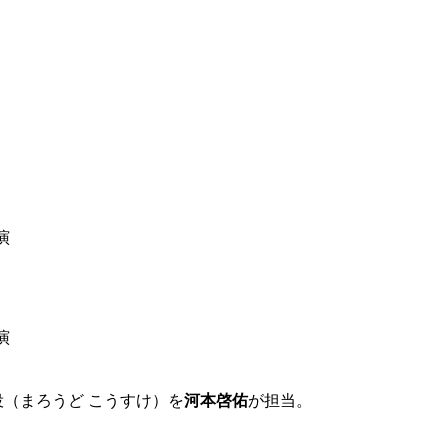
演
演
（まろうど こうすけ）を
河本啓佑
が担当。