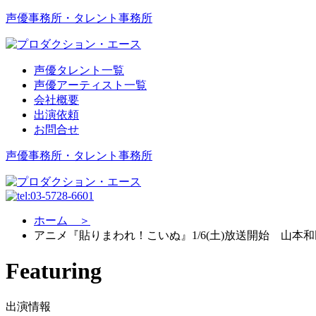
声優事務所・タレント事務所
声優タレント一覧
声優アーティスト一覧
会社概要
出演依頼
お問合せ
声優事務所・タレント事務所
ホーム ＞
アニメ『貼りまわれ！こいぬ』1/6(土)放送開始 山本
Featuring
出演情報