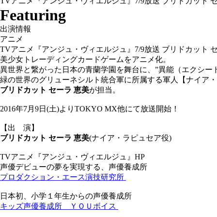
TVアニメ『アンジュ・ヴィエルジュ』7/9放送 ブリドカット 
Featuring
出演情報
アニメ
TVアニメ『アンジュ・ヴィエルジュ』7/9放送 ブリドカット 
美少女トレーディングカードゲームをアニメ化。
異世界と繋がった日本の青蘭学園を舞台に、”異能（エクシー
緑の世界のグリューネシルト統合軍に所属する軍人【ナイア・
ブリドカット セーラ 恵美
が担当。
2016年7月9日(土)よりTOKYO MX他にて放送開始！
【出 演】
ブリドカット セーラ 恵美
(ナイア・ラピュセア役)
TVアニメ『アンジュ・ヴィエルジュ』HP
声優デビューの夢を実現する、声優養成所
プロダクション・エース演技研究所
日本初、小学１年生からの声優養成所
キッズ声優養成所 ＹＯＵボイス