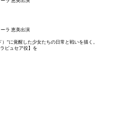
セーラ 恵美出演
セーラ 恵美出演
ド）”に覚醒した少女たちの日常と戦いを描く。
ラピュセア役】を