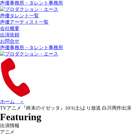
声優事務所・タレント事務所
声優タレント一覧
声優アーティスト一覧
会社概要
出演依頼
お問合せ
声優事務所・タレント事務所
ホーム ＞
TVアニメ『終末のイゼッタ』10/1(土)より放送 白川周作出演
Featuring
出演情報
アニメ