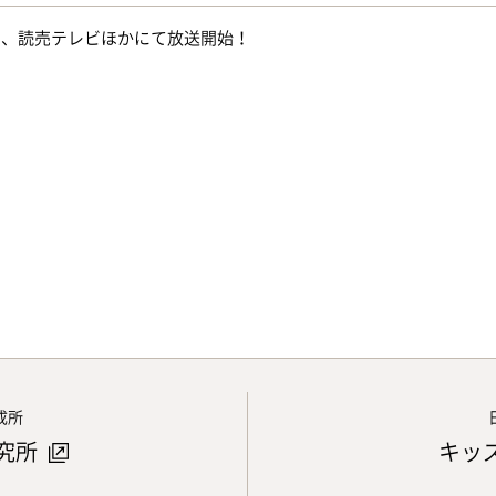
テレ、読売テレビほかにて放送開始！
成所
究所
キッ