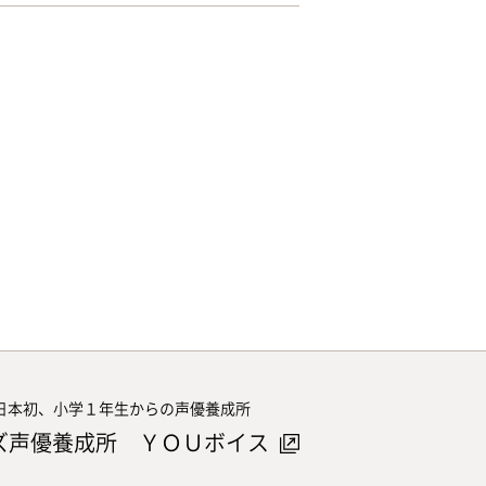
日本初、小学１年生からの声優養成所
ズ声優養成所 ＹＯＵボイス