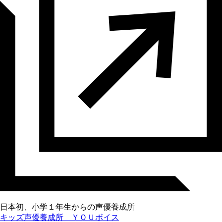
日本初、小学１年生からの声優養成所
キッズ声優養成所 ＹＯＵボイス