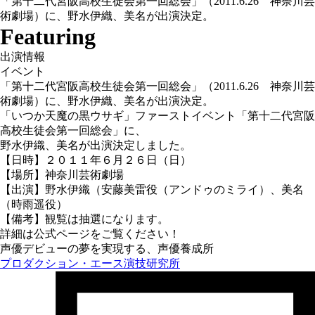
「第十二代宮阪高校生徒会第一回総会」（2011.6.26 神奈川芸
術劇場）に、野水伊織、美名が出演決定。
Featuring
出演情報
イベント
「第十二代宮阪高校生徒会第一回総会」（2011.6.26 神奈川芸
術劇場）に、野水伊織、美名が出演決定。
「いつか天魔の黒ウサギ」ファーストイベント「第十二代宮阪
高校生徒会第一回総会」に、
野水伊織、美名が出演決定しました。
【日時】２０１１年６月２６日（日）
【場所】神奈川芸術劇場
【出演】野水伊織（安藤美雷役（アンドゥのミライ）、美名
（時雨遥役）
【備考】観覧は抽選になります。
詳細は公式ページをご覧ください！
声優デビューの夢を実現する、声優養成所
プロダクション・エース演技研究所