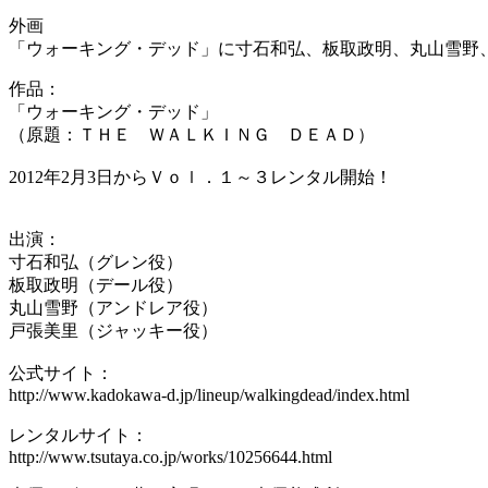
外画
「ウォーキング・デッド」に寸石和弘、板取政明、丸山雪野
作品：
「ウォーキング・デッド」
（原題：ＴＨＥ ＷＡＬＫＩＮＧ ＤＥＡＤ）
2012年2月3日からＶｏｌ．１～３レンタル開始！
出演：
寸石和弘（グレン役）
板取政明（デール役）
丸山雪野（アンドレア役）
戸張美里（ジャッキー役）
公式サイト：
http://www.kadokawa-d.jp/lineup/walkingdead/index.html
レンタルサイト：
http://www.tsutaya.co.jp/works/10256644.html