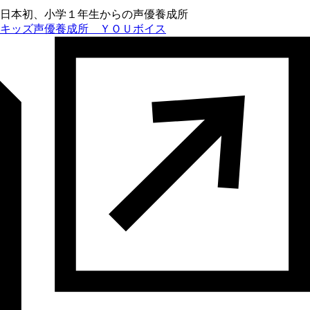
日本初、小学１年生からの声優養成所
キッズ声優養成所 ＹＯＵボイス