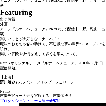
アニメ『ルナ・ペチュニア』Netflixにて配信中 野川雅史 出
演
Featuring
出演情報
外画
アニメ『ルナ・ペチュニア』Netflixにて配信中 野川雅史 出
演
楽しいことが大好きなルナ・ペチュニア。
魔法のおもちゃ箱の助けで、不思議な夢の世界”アメージア”を
訪れ、
楽しい冒険や友情を通して多くを学んでいく。
Netflixオリジナルアニメ『ルナ・ペチュニア』2016年12月9日
配信開始。
【出演】
野川雅史
(メルビン、フリップ、フェリーノ)
Netflix
声優デビューの夢を実現する、声優養成所
プロダクション・エース演技研究所