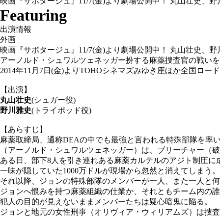
映画『サボタージュ』11/7(金)より劇場公開中！ 丸山壮史、
Featuring
出演情報
外画
映画『サボタージュ』11/7(金)より劇場公開中！ 丸山壮史、
アーノルド・シュワルツェネッガー扮する麻薬捜査官の戦いを
2014年11月7日(金)よりTOHOシネマズみゆき座ほか全国ロー
【出演】
丸山壮史
(シュガー役)
野川雅史
(トライポッド役)
【あらすじ】
麻薬取締局、通称DEAの中でも最強と言われる特殊部隊を率
（アーノルド・シュワルツェネッガー）は、ブリーチャー（破
ある日、部下8人を引き連れある麻薬カルテルのアジト制圧に
一味が隠していた1000万ドルが現場から忽然と消えてしまう。
それ以降、ジョンの特殊部隊のメンバーが一人、また一人と何
ジョンへ恨みを持つ麻薬組織の仕業か、それともチーム内の誰
犯人の目的が見えないままメンバーたちは疑心暗鬼に陥る。
ジョンと地元の女性刑事（オリヴィア・ウィリアムズ）は捜査