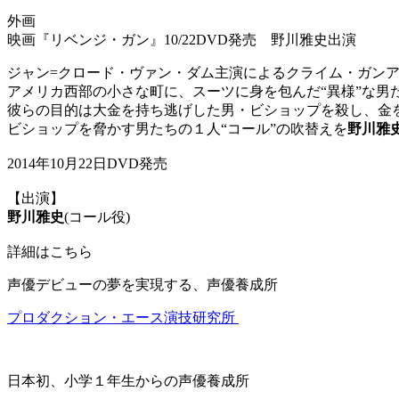
外画
映画『リベンジ・ガン』10/22DVD発売 野川雅史出演
ジャン=クロード・ヴァン・ダム主演によるクライム・ガン
アメリカ西部の小さな町に、スーツに身を包んだ“異様”な男
彼らの目的は大金を持ち逃げした男・ビショップを殺し、金
ビショップを脅かす男たちの１人“コール”の吹替えを
野川雅
2014年10月22日DVD発売
【出演】
野川雅史
(コール役)
詳細はこちら
声優デビューの夢を実現する、声優養成所
プロダクション・エース演技研究所
日本初、小学１年生からの声優養成所