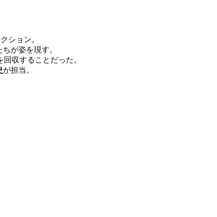
アクション。
たちが姿を現す。
を回収することだった。
史
が担当。