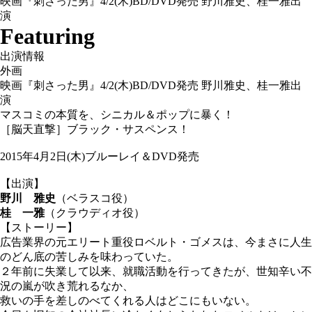
映画『刺さった男』4/2(木)BD/DVD発売 野川雅史、桂一雅出
演
Featuring
出演情報
外画
映画『刺さった男』4/2(木)BD/DVD発売 野川雅史、桂一雅出
演
マスコミの本質を、シニカル＆ポップに暴く！
［脳天直撃］ブラック・サスペンス！
2015年4月2日(木)ブルーレイ＆DVD発売
【出演】
野川 雅史
（ベラスコ役）
桂 一雅
（クラウディオ役）
【ストーリー】
広告業界の元エリート重役ロベルト・ゴメスは、今まさに人生
のどん底の苦しみを味わっていた。
２年前に失業して以来、就職活動を行ってきたが、世知辛い不
況の嵐が吹き荒れるなか、
救いの手を差しのべてくれる人はどこにもいない。