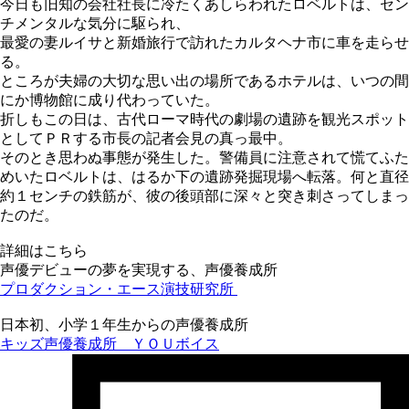
今日も旧知の会社社長に冷たくあしらわれたロベルトは、セン
チメンタルな気分に駆られ、
最愛の妻ルイサと新婚旅行で訪れたカルタヘナ市に車を走らせ
る。
ところが夫婦の大切な思い出の場所であるホテルは、いつの間
にか博物館に成り代わっていた。
折しもこの日は、古代ローマ時代の劇場の遺跡を観光スポット
としてＰＲする市長の記者会見の真っ最中。
そのとき思わぬ事態が発生した。警備員に注意されて慌てふた
めいたロベルトは、はるか下の遺跡発掘現場へ転落。何と直径
約１センチの鉄筋が、彼の後頭部に深々と突き刺さってしまっ
たのだ。
詳細はこちら
声優デビューの夢を実現する、声優養成所
プロダクション・エース演技研究所
日本初、小学１年生からの声優養成所
キッズ声優養成所 ＹＯＵボイス