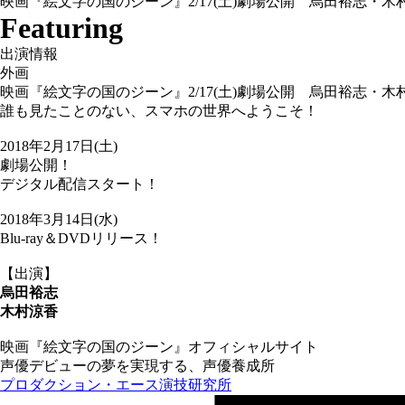
映画『絵文字の国のジーン』2/17(土)劇場公開 烏田裕志・木
Featuring
出演情報
外画
映画『絵文字の国のジーン』2/17(土)劇場公開 烏田裕志・木
誰も見たことのない、スマホの世界へようこそ！
2018年2月17日(土)
劇場公開！
デジタル配信スタート！
2018年3月14日(水)
Blu-ray＆DVDリリース！
【出演】
烏田裕志
木村涼香
映画『絵文字の国のジーン』オフィシャルサイト
声優デビューの夢を実現する、声優養成所
プロダクション・エース演技研究所