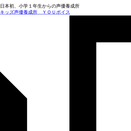
日本初、小学１年生からの声優養成所
キッズ声優養成所 ＹＯＵボイス