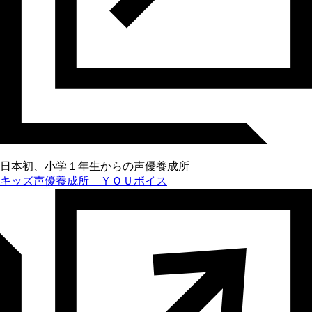
日本初、小学１年生からの声優養成所
キッズ声優養成所 ＹＯＵボイス