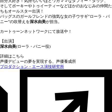
自分大好き！気持ちいいほどワガママなダフィー・ダック、
そしてポーキーやトゥイーティーなどほかのおなじみの仲間た
ちもオールスター出演！
バッグスのガールフレンドの強気な女の子ウサギ“ローラ・バ
ニー”の吹替えを
深水由美
が担当。
カートゥーンネットワークにて放送中！
【出演】
深水由美
(ローラ・バニー役)
詳細はこちら
声優デビューの夢を実現する、声優養成所
プロダクション・エース演技研究所