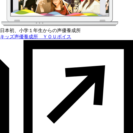
日本初、小学１年生からの声優養成所
キッズ声優養成所 ＹＯＵボイス