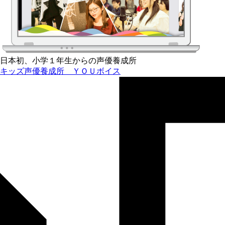
日本初、小学１年生からの声優養成所
キッズ声優養成所 ＹＯＵボイス