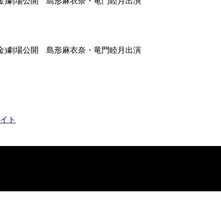
(金)劇場公開 島形麻衣奈・竜門睦月出演
(金)劇場公開 島形麻衣奈・竜門睦月出演
イト