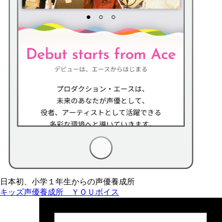
日本初、小学１年生からの声優養成所
キッズ声優養成所 ＹＯＵボイス