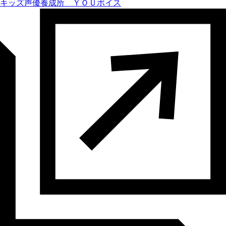
キッズ声優養成所 ＹＯＵボイス