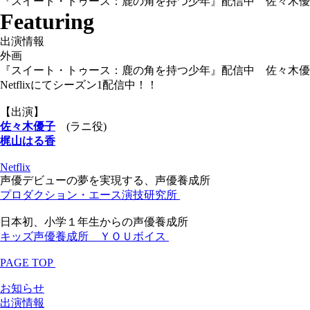
『スイート・トゥース：鹿の角を持つ少年』配信中 佐々木優
Featuring
出演情報
外画
『スイート・トゥース：鹿の角を持つ少年』配信中 佐々木優
Netflixにてシーズン1配信中！！
【出演】
佐々木優子
(ラニ役)
梶山はる香
Netflix
声優デビューの夢を実現する、声優養成所
プロダクション・エース演技研究所
日本初、小学１年生からの声優養成所
キッズ声優養成所 ＹＯＵボイス
PAGE TOP
お知らせ
出演情報