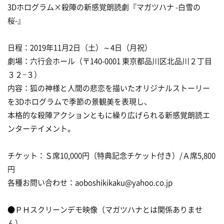
3Dホログラム×殺陣の新感覚朗読劇『マガツハナ -白雪の
桜-』
日程：2019年11月2日（土）～4日（月祝）
劇場：六行会ホール（〒140-0001 東京都品川区北品川２丁目
３２−３）
内容：狐の神様と人間の悲恋を描いたオリジナルストーリー
を3Dホログラムで季節の景観美を表現し、
本格的な殺陣アクションともに繰り広げられる新感覚朗読エ
ンターテイメント。
チケット：Ｓ席10,000円（特典記念チケット付き）/Ａ席5,800
円
各種お問い合わせ：aoboshikikaku@yahoo.co.jp
●ＰＨスクリーンデモ映像（マガツハナとは関係ありませ
ん）