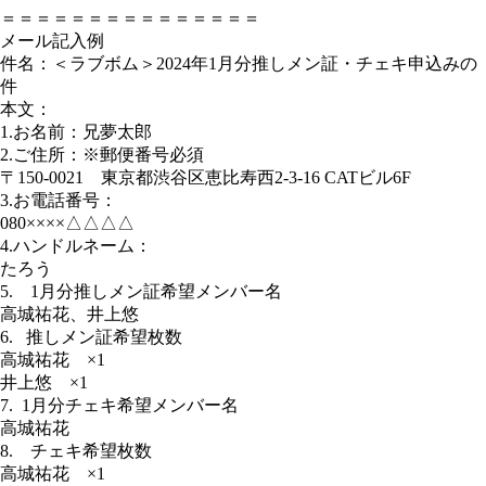
＝＝＝＝＝＝＝＝＝＝＝＝＝＝＝
メール記入例
件名：＜ラブボム＞2024年1月分推しメン証・チェキ申込みの
件
本文：
1.お名前：兄夢太郎
2.ご住所：※郵便番号必須
〒150-0021 東京都渋谷区恵比寿西2-3-16 CATビル6F
3.お電話番号：
080××××△△△△
4.ハンドルネーム：
たろう
5. 1月分推しメン証希望メンバー名
高城祐花、井上悠
6. 推しメン証希望枚数
高城祐花 ×1
井上悠 ×1
7. 1月分チェキ希望メンバー名
高城祐花
8. チェキ希望枚数
高城祐花 ×1