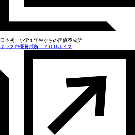
日本初、小学１年生からの声優養成所
キッズ声優養成所 ＹＯＵボイス