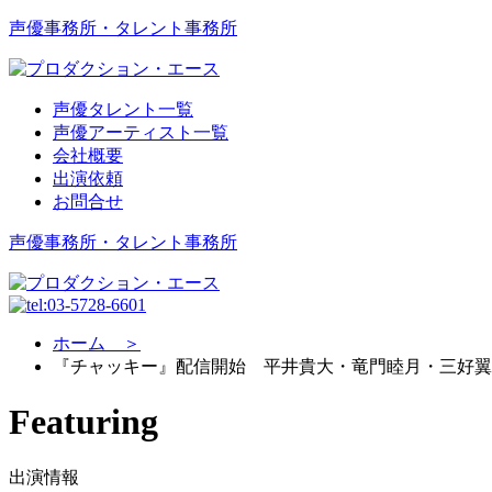
声優事務所・タレント事務所
声優タレント一覧
声優アーティスト一覧
会社概要
出演依頼
お問合せ
声優事務所・タレント事務所
ホーム ＞
『チャッキー』配信開始 平井貴大・竜門睦月・三好翼
Featuring
出演情報