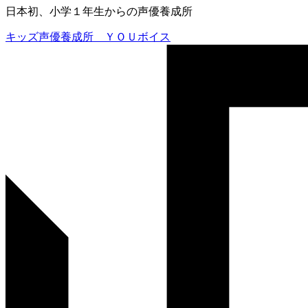
日本初、小学１年生からの声優養成所
キッズ声優養成所 ＹＯＵボイス