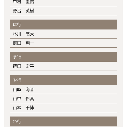
中村 圭佑
野呂 英樹
は行
林川 高大
廣田 翔一
ま行
蒔田 宏平
や行
山﨑 海音
山中 伶真
山本 千博
わ行