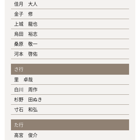
佳月 大人
金子 修
上城 龍也
烏田 裕志
桑原 敬一
河本 啓佑
さ行
里 卓哉
白川 周作
杉野 田ぬき
寸石 和弘
た行
高宮 俊介