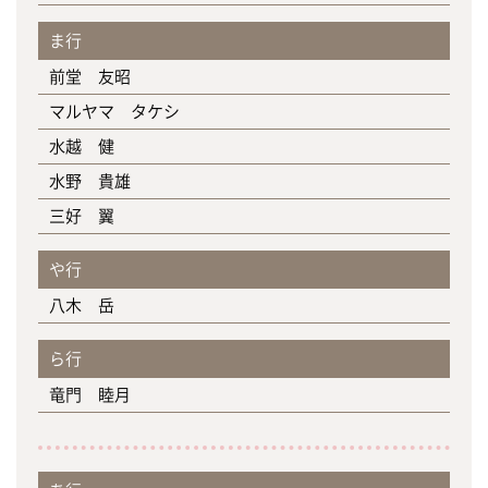
ま行
前堂 友昭
マルヤマ タケシ
水越 健
水野 貴雄
三好 翼
や行
八木 岳
ら行
竜門 睦月