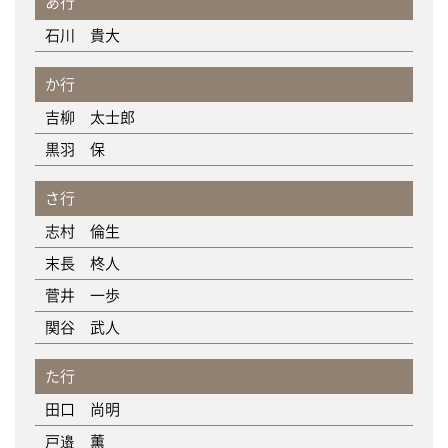
あ行
石川 貴大
か行
吉柳 太士郎
黒羽 保
さ行
志村 倫生
末長 柊人
菅井 一歩
関谷 武人
た行
田口 尚明
戸邉 薫