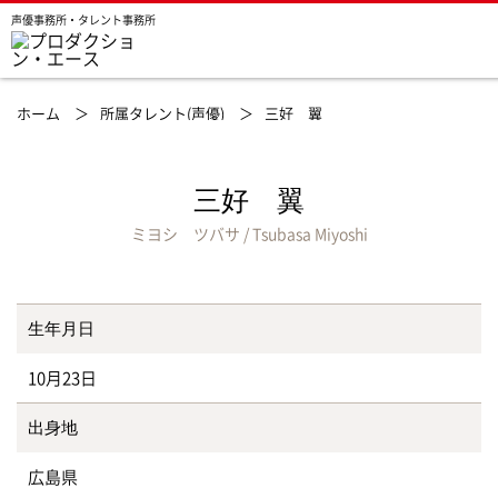
声優事務所・タレント事務所
ホーム ＞
所属タレント(声優) ＞
三好 翼
三好 翼
ミヨシ ツバサ / Tsubasa Miyoshi
生年月日
10月23日
出身地
広島県