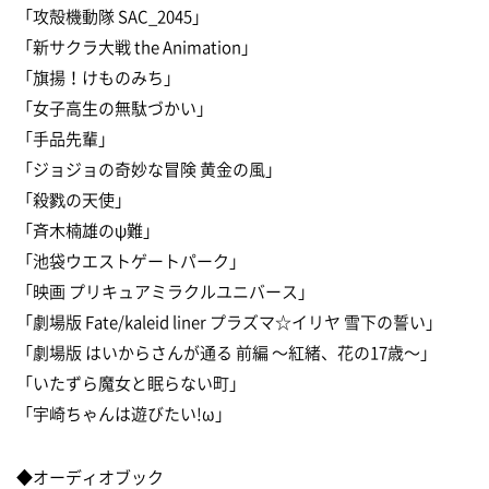
「攻殻機動隊 SAC_2045」
「新サクラ大戦 the Animation」
「旗揚！けものみち」
「女子高生の無駄づかい」
「手品先輩」
「ジョジョの奇妙な冒険 黄金の風」
「殺戮の天使」
「斉木楠雄のψ難」
「池袋ウエストゲートパーク」
「映画 プリキュアミラクルユニバース」
「劇場版 Fate/kaleid liner プラズマ☆イリヤ 雪下の誓い」
「劇場版 はいからさんが通る 前編 〜紅緒、花の17歳〜」
「いたずら魔女と眠らない町」
「宇崎ちゃんは遊びたい!ω」
◆オーディオブック