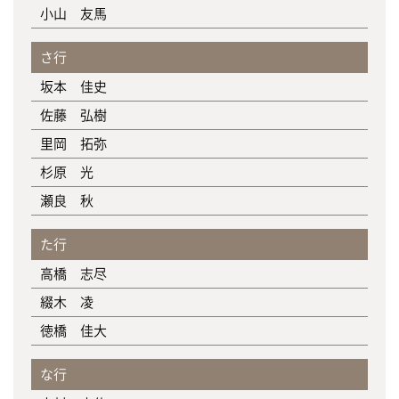
小山 友馬
さ行
坂本 佳史
佐藤 弘樹
里岡 拓弥
杉原 光
瀬良 秋
た行
高橋 志尽
綴木 凌
徳橋 佳大
な行