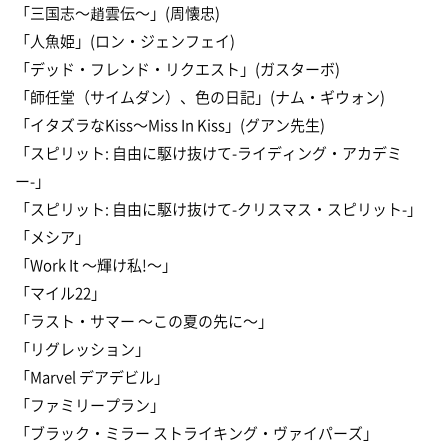
「三国志〜趙雲伝〜」(周懐忠)
「人魚姫」(ロン・ジェンフェイ)
「デッド・フレンド・リクエスト」(ガスターボ)
「師任堂（サイムダン）、色の日記」(ナム・ギウォン)
「イタズラなKiss〜Miss In Kiss」(グアン先生)
「スピリット: 自由に駆け抜けて-ライディング・アカデミ
ー-」
「スピリット: 自由に駆け抜けて-クリスマス・スピリット-」
「メシア」
「Work It 〜輝け私!〜」
「マイル22」
「ラスト・サマー 〜この夏の先に〜」
「リグレッション」
「Marvel デアデビル」
「ファミリープラン」
「ブラック・ミラー ストライキング・ヴァイパーズ」