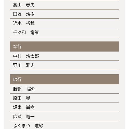
高山 春夫
田坂 浩樹
近木 裕哉
千々和 竜策
な行
中村 浩太郎
野川 雅史
は行
服部 陽介
原田 晃
坂東 尚樹
広瀬 竜一
ふくまつ 進紗