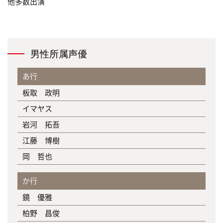
他多数出演
男性所属声優
あ行
板取 政明
イマヤス
岩河 拓吾
江藤 博樹
岡 哲也
か行
鏡 優雅
柏野 昌俊