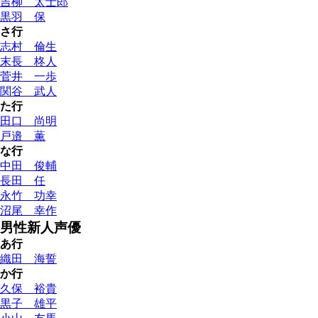
吉柳 太士郎
黒羽 保
さ行
志村 倫生
末長 柊人
菅井 一歩
関谷 武人
た行
田口 尚明
戸邉 薫
な行
中田 俊輔
長田 任
永竹 功幸
沼尾 幸作
男性新人声優
あ行
織田 海誓
か行
久保 裕貴
黒子 雄平