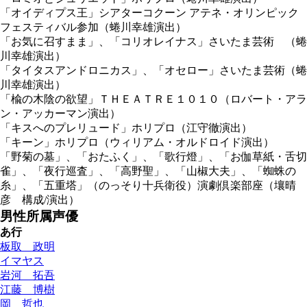
「オイディプス王」シアターコクーン アテネ・オリンピック
フェスティバル参加（蜷川幸雄演出）
「お気に召すまま」、「コリオレイナス」さいたま芸術 （蜷
川幸雄演出）
「タイタスアンドロニカス」、「オセロー」さいたま芸術（蜷
川幸雄演出）
「楡の木陰の欲望」ＴＨＥＡＴＲＥ１０１０（ロバート・アラ
ン・アッカーマン演出）
「キスへのプレリュード」ホリプロ（江守徹演出）
「キーン」ホリプロ（ウィリアム・オルドロイド演出）
「野菊の墓」、「おたふく」、「歌行燈」、「お伽草紙・舌切
雀」、「夜行巡査」、「高野聖」、「山椒大夫」、「蜘蛛の
糸」、「五重塔」（のっそり十兵衛役）演劇倶楽部座（壤晴
彦 構成/演出）
男性所属声優
あ行
板取 政明
イマヤス
岩河 拓吾
江藤 博樹
岡 哲也