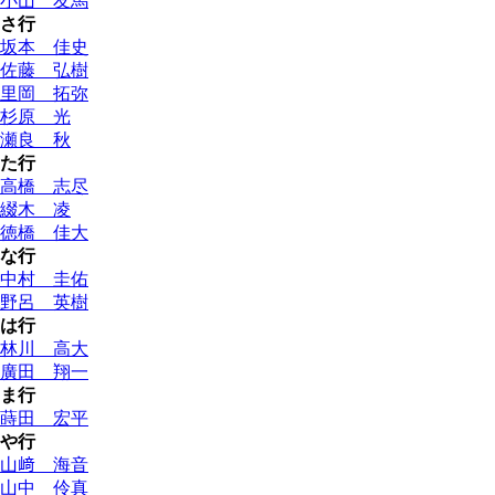
小山 友馬
さ行
坂本 佳史
佐藤 弘樹
里岡 拓弥
杉原 光
瀬良 秋
た行
高橋 志尽
綴木 凌
徳橋 佳大
な行
中村 圭佑
野呂 英樹
は行
林川 高大
廣田 翔一
ま行
蒔田 宏平
や行
山﨑 海音
山中 伶真