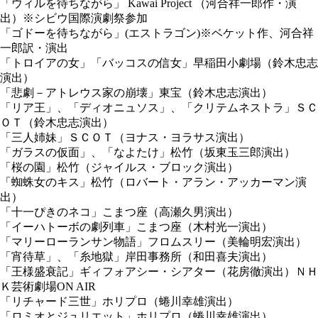
「ウィルを待ちながら」 Kawai Project （河合祥一郎作・演
出）※シビウ国際演劇祭参加
「ゴドーを待ちながら」(エストラゴン)※ベケット作、河合祥
一郎訳・演出
「トロイアの女」「バッコスの信女」早稲田小劇場（鈴木忠志
演出）
「悲劇－アトレウス家の崩壊」東宝（鈴木忠志演出）
「リア王」、「ディオニュソス」、「クリテムネストラ」ＳＣ
ＯＴ（鈴木忠志演出）
「三人姉妹」ＳＣＯＴ（ヨナス・ヨラサス演出）
「ガラスの仮面」、「なよたけ」松竹（坂東玉三郎演出）
「桜の園」松竹（ジャイルス・ブロック演出）
「蜘蛛女のキス」松竹（ロバート・アラン・アッカーマン演
出）
「十一ぴきのネコ」こまつ座（高瀬久男演出）
「イーハトーボの劇列車」こまつ座（木村光一演出）
「マリーローランサン物語」フロムスリー（美輪明宏演出）
「宵待草」、「糸地獄」岸田事務所（和田喜夫演出）
「王様盛衰記」ギィフォアシー・シアター（花房徹演出）ＮＨ
Ｋ芸術劇場ON AIR
「リチャード三世」ホリプロ（蜷川幸雄演出）
「ロミオとジュリエット」ホリプロ（蜷川幸雄演出）