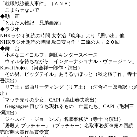
「就職戦線殺人事件」（ＡＮＢ）
「こまらせないで」
◆動 画
「とよた人物記 兄弟画家」
◆ラジオ
NHKラジオ朗読の時間 太宰治『晩年』より「思い出」他
NHKラジオ朗読の時間 坂口安吾作「二流の人」２０回
◆舞 台
「小さなエイヨルフ」劇団キンダースペース
「ウィルを待ちながら インターナショナル・ヴァージョン」
Kawai Project （河合祥一郎作・演出）
「その男、ピッグテイル」あうるすぽっと（秋之桜子作、寺十
吾演出）
「リア王」戯曲リーディング（リア王）（河合祥一郎新訳・演
出）
「マッチ売りの少女」CAPI（高山春夫演出）
「Gengangere 再び立ち現れるもの 亡霊たち」CAPI（毛利三
彌演出）
「ジャスパー・ジョーンズ」名取事務所（寺十 吾演出）
「屠殺人 ブッチャー」（ブッチャー）名取事務所※第25回読
売演劇大賞作品賞受賞