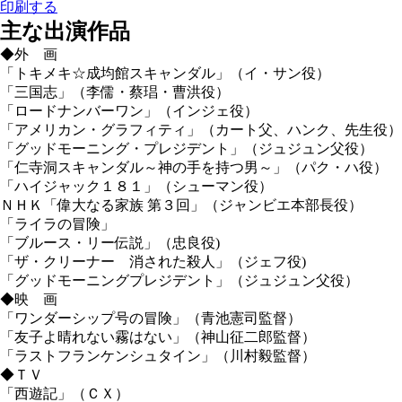
印刷する
主な出演作品
◆外 画
「トキメキ☆成均館スキャンダル」（イ・サン役）
「三国志」（李儒・蔡琩・曹洪役）
「ロードナンバーワン」（インジェ役）
「アメリカン・グラフィティ」（カート父、ハンク、先生役）
「グッドモーニング・プレジデント」（ジュジュン父役）
「仁寺洞スキャンダル～神の手を持つ男～」（パク・ハ役）
「ハイジャック１８１」（シューマン役）
ＮＨＫ「偉大なる家族 第３回」（ジャンビエ本部長役）
「ライラの冒険」
「ブルース・リー伝説」（忠良役)
「ザ・クリーナー 消された殺人」（ジェフ役)
「グッドモーニングプレジデント」（ジュジュン父役）
◆映 画
「ワンダーシップ号の冒険」（青池憲司監督）
「友子よ晴れない霧はない」（神山征二郎監督）
「ラストフランケンシュタイン」（川村毅監督）
◆ＴＶ
「西遊記」（ＣＸ）