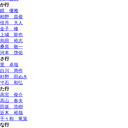
か行
鏡 優雅
柏野 昌俊
佳月 大人
金子 修
上城 龍也
烏田 裕志
桑原 敬一
河本 啓佑
さ行
里 卓哉
白川 周作
杉野 田ぬき
寸石 和弘
た行
高宮 俊介
高山 春夫
田坂 浩樹
近木 裕哉
千々和 竜策
な行