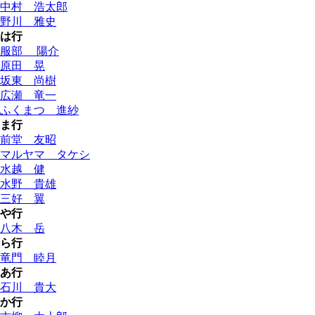
中村 浩太郎
野川 雅史
は行
服部 陽介
原田 晃
坂東 尚樹
広瀬 竜一
ふくまつ 進紗
ま行
前堂 友昭
マルヤマ タケシ
水越 健
水野 貴雄
三好 翼
や行
八木 岳
ら行
竜門 睦月
あ行
石川 貴大
か行