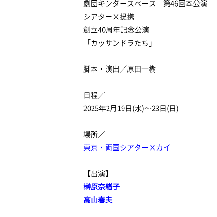
劇団キンダースペース 第46回本公演
シアターⅩ提携
創立40周年記念公演
「カッサンドラたち」
脚本・演出／原田一樹
日程／
2025年2月19日(水)〜23日(日)
場所／
東京・両国シアターⅩカイ
【出演】
榊原奈緒子
高山春夫