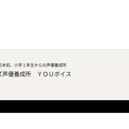
日本初、小学１年生からの声優養成所
ズ声優養成所 ＹＯＵボイス