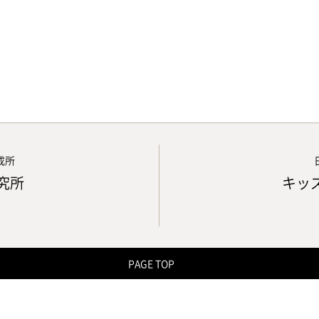
成所
究所
キッ
PAGE TOP