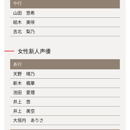
や行
山田 悠希
結木 美咲
吉北 梨乃
女性新人声優
あ行
天野 晴乃
新木 楓華
池田 愛理
井上 悠
井上 美空
大垣内 ありさ