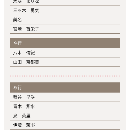
水咲 まりな
三ッ木 勇気
美名
宮崎 智栄子
や行
八木 侑紀
山田 奈都美
あ行
藍谷 早咲
青木 紫水
泉 英里
伊澄 茉耶