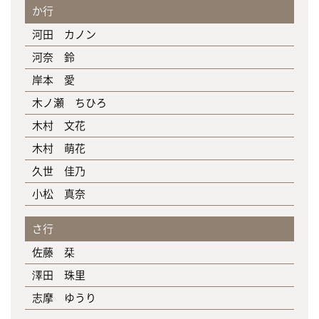
か行
河田 カノン
河奈 鈴
岸本 愛
木ノ瀬 ちひろ
木村 文花
木村 萌花
久世 佳乃
小松 真奈
さ行
佐藤 栞
澤田 珠里
志摩 ゆうり