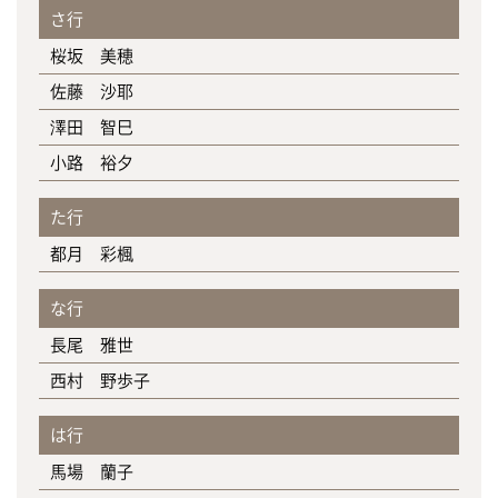
さ行
桜坂 美穂
佐藤 沙耶
澤田 智巳
小路 裕夕
た行
都月 彩楓
な行
長尾 雅世
西村 野歩子
は行
馬場 蘭子