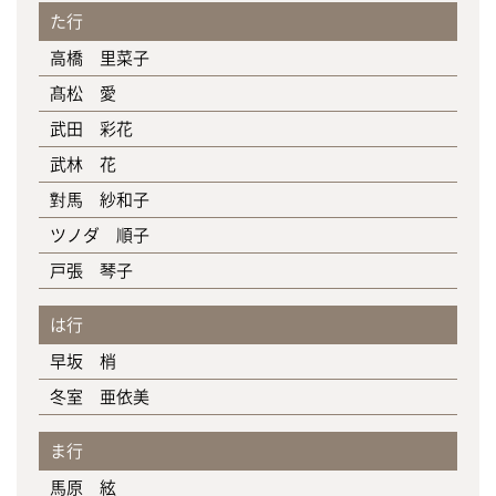
た行
高橋 里菜子
髙松 愛
武田 彩花
武林 花
對馬 紗和子
ツノダ 順子
戸張 琴子
は行
早坂 梢
冬室 亜依美
ま行
馬原 絃