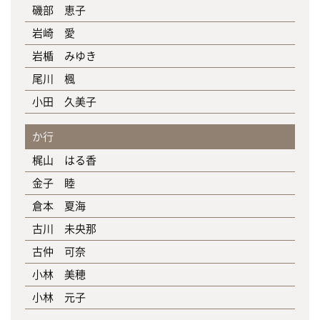
磯部 恵子
岩崎 愛
岩楯 みゆき
尾川 楓
小田 久美子
か行
梶山 はる香
金子 睦
倉本 夏海
古川 未央那
古仲 可奈
小林 美穂
小林 元子