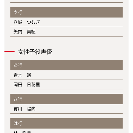
や行
八城 つむぎ
矢内 美紀
女性子役声優
あ行
青木 遥
岡田 日花里
さ行
實川 陽向
は行