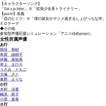
【キャラクターソング】
「Tak a ja lubie.」※「拡張少女系トライナリー」
【pua:re】名義
「恋のヒミツ」※「僕の彼女がマジメ過ぎるしょびっちな件」
ＥＤテーマ
◆その他
参加型声優応援シミュレーション「アニ☆ゆめproject」
女性所属声優
あ行
雨谷 和砂
有賀 由樹子
伊藤 亜祐美
井上 まひろ
うさみ ともこ
大塚 さと
奥野 えりな
か行
木村 涼香
楠見 藍子
小菅 真美
さ行