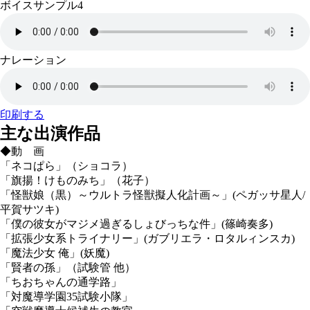
ボイスサンプル4
ナレーション
印刷する
主な出演作品
◆動 画
「ネコぱら」（ショコラ）
「旗揚！けものみち」（花子）
「怪獣娘（黒）～ウルトラ怪獣擬人化計画～」(ペガッサ星人/
平賀サツキ)
「僕の彼女がマジメ過ぎるしょびっちな件」(篠崎奏多)
「拡張少女系トライナリー」(ガブリエラ・ロタルィンスカ)
「魔法少女 俺」(妖魔)
「賢者の孫」（試験管 他）
「ちおちゃんの通学路」
「対魔導学園35試験小隊」