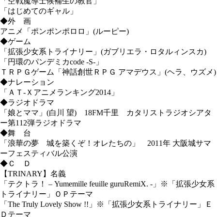
「空戦魔導士候補生の教官」
「はじめてのギャル」
◆外 画
アニメ「ポンポンポロロ」(ルーピー)
◆ゲーム
「拡張少女系トライナリー」(ガブリエラ・ロタルィンスカ)
「円環のパンデミカcode -S-」
ＴＲＰＧゲーム「神話創世ＲＰＧ アマデウス」(ヘラ、ウズメ)
◆ナレーション
「ＡＴ-Ｘアニメランキング2014」
◆ラジオドラマ
「娘とママ」(白川 望) 18FM千里 カタリストラジオシアタ
ー第112弾ラジオドラマ
◆舞 台
「浪華の夢 城を築くぞ！オレたちの」 2011年 大阪城サマ
ーフェスティバル公演
◆Ｃ Ｄ
【TRINARY】名義
「テクトラ！ – Yumemille feuille guruRemiX. -」※「拡張少女系
トライナリー」ＯＰテーマ
「The Truly Lovely Show !!」※「拡張少女系トライナリー」Ｅ
Ｄテーマ