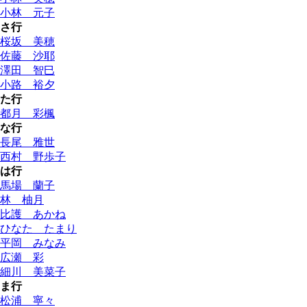
小林 元子
さ行
桜坂 美穂
佐藤 沙耶
澤田 智巳
小路 裕夕
た行
都月 彩楓
な行
長尾 雅世
西村 野歩子
は行
馬場 蘭子
林 柚月
比護 あかね
ひなた たまり
平岡 みなみ
広瀬 彩
細川 美菜子
ま行
松浦 寧々