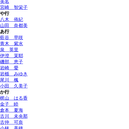
美名
宮崎 智栄子
や行
八木 侑紀
山田 奈都美
あ行
藍谷 早咲
青木 紫水
泉 英里
伊澄 茉耶
磯部 恵子
岩崎 愛
岩楯 みゆき
尾川 楓
小田 久美子
か行
梶山 はる香
金子 睦
倉本 夏海
古川 未央那
古仲 可奈
小林 美穂