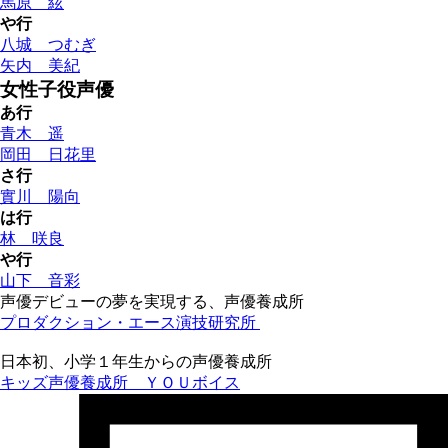
馬原 絃
や行
八城 つむぎ
矢内 美紀
女性子役声優
あ行
青木 遥
岡田 日花里
さ行
實川 陽向
は行
林 咲良
や行
山下 音彩
声優デビューの夢を実現する、声優養成所
プロダクション・エース演技研究所
日本初、小学１年生からの声優養成所
キッズ声優養成所 ＹＯＵボイス