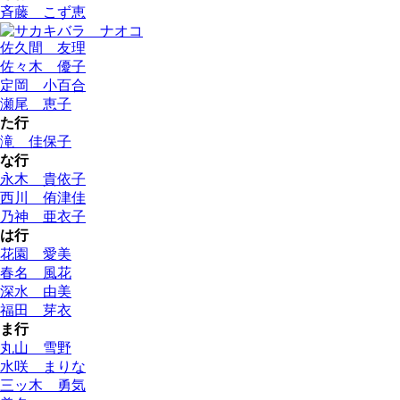
斉藤 こず恵
佐久間 友理
佐々木 優子
定岡 小百合
瀬尾 恵子
た行
滝 佳保子
な行
永木 貴依子
西川 侑津佳
乃神 亜衣子
は行
花園 愛美
春名 風花
深水 由美
福田 芽衣
ま行
丸山 雪野
水咲 まりな
三ッ木 勇気