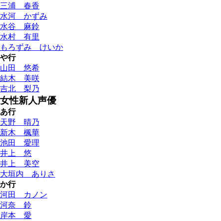
三浦 春香
水河 かずみ
水谷 麻鈴
水村 有里
もろずみ けいか
や行
山田 悠希
結木 美咲
吉北 梨乃
女性新人声優
あ行
天野 晴乃
新木 楓華
池田 愛理
井上 悠
井上 美空
大垣内 ありさ
か行
河田 カノン
河奈 鈴
岸本 愛