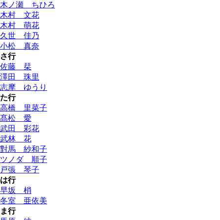
木ノ瀬 ちひろ
木村 文花
木村 萌花
久世 佳乃
小松 真奈
さ行
佐藤 栞
澤田 珠里
志摩 ゆうり
た行
高橋 里菜子
髙松 愛
武田 彩花
武林 花
對馬 紗和子
ツノダ 順子
戸張 琴子
は行
早坂 梢
冬室 亜依美
ま行