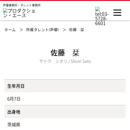
声優事務所・タレント事務所
ホーム ＞
所属タレント(声優) ＞
佐藤 栞
佐藤 栞
サトウ シオリ / Shiori Sato
生年月日
6月7日
出身地
茨城県