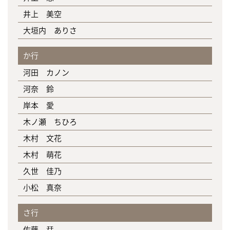
井上 美空
大垣内 ありさ
か行
河田 カノン
河奈 鈴
岸本 愛
木ノ瀬 ちひろ
木村 文花
木村 萌花
久世 佳乃
小松 真奈
さ行
佐藤 栞