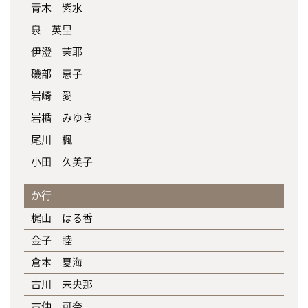
青木 紫水
泉 英里
伊澄 茉耶
磯部 恵子
岩崎 愛
岩楯 みゆき
尾川 楓
小田 久美子
か行
梶山 はる香
金子 睦
倉本 夏海
古川 未央那
古仲 可奈