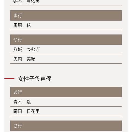
冬室 亜依美
ま行
馬原 絃
や行
八城 つむぎ
矢内 美紀
女性子役声優
あ行
青木 遥
岡田 日花里
さ行