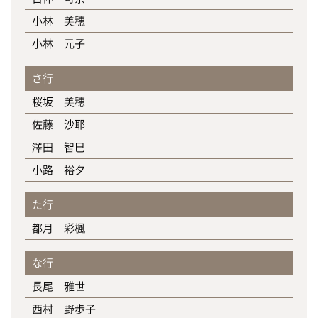
小林 美穂
小林 元子
さ行
桜坂 美穂
佐藤 沙耶
澤田 智巳
小路 裕夕
た行
都月 彩楓
な行
長尾 雅世
西村 野歩子