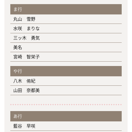
ま行
丸山 雪野
水咲 まりな
三ッ木 勇気
美名
宮崎 智栄子
や行
八木 侑紀
山田 奈都美
あ行
藍谷 早咲