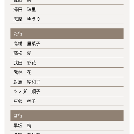
澤田 珠里
志摩 ゆうり
た行
高橋 里菜子
髙松 愛
武田 彩花
武林 花
對馬 紗和子
ツノダ 順子
戸張 琴子
は行
早坂 梢