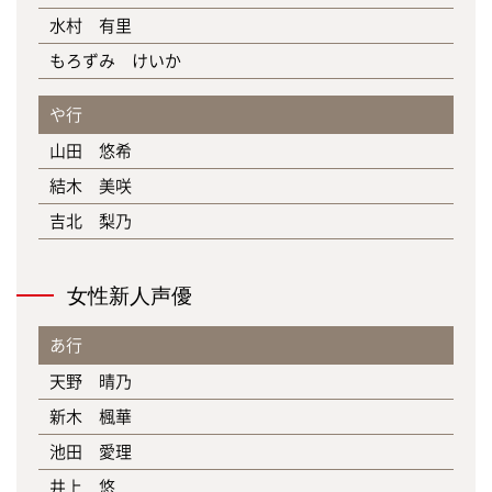
水村 有里
もろずみ けいか
や行
山田 悠希
結木 美咲
吉北 梨乃
女性新人声優
あ行
天野 晴乃
新木 楓華
池田 愛理
井上 悠